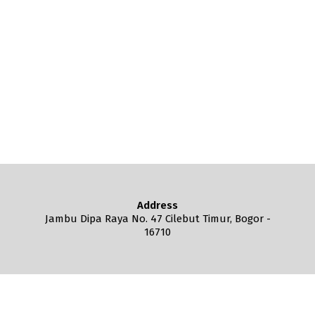
Address
Jambu Dipa Raya No. 47 Cilebut Timur, Bogor -
16710